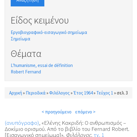
Είδος κειμένου
Εργοβιογραφικό-εισαγωγικό σημείωμα
Σημείωμα
Θέματα
L'humanisme, essai de définition
Robert Fernand
Αρχική
»
Περιοδικά
»
Φιλόλογος
»
Έτος 1964
»
Τεύχος 1
»
σελ. 3
Είστε εδώ
< προηγούμενο
επόμενο >
(ανυπόγραφο)
, «Ελένης Κακριδή: Ο ανθρωπισμός –
Δοκίμιο ορισμού. Από το βιβλίο του Fernard Robert.
[Εισαγωγικό σημείωμα]»,
Φιλόλογος
,
τχ. 1