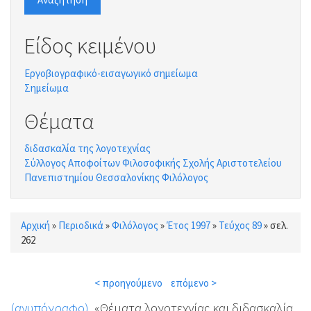
Είδος κειμένου
Εργοβιογραφικό-εισαγωγικό σημείωμα
Σημείωμα
Θέματα
διδασκαλία της λογοτεχνίας
Σύλλογος Αποφοίτων Φιλοσοφικής Σχολής Αριστοτελείου
Πανεπιστημίου Θεσσαλονίκης Φιλόλογος
Αρχική
»
Περιοδικά
»
Φιλόλογος
»
Έτος 1997
»
Τεύχος 89
»
σελ.
Είστε εδώ
262
< προηγούμενο
επόμενο >
(ανυπόγραφο)
, «Θέματα λογοτεχνίας και διδασκαλία