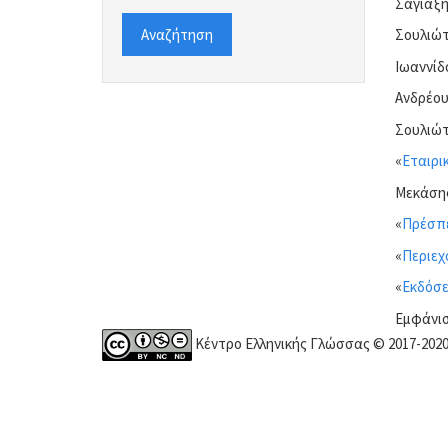
Σαγιαξής
Αναζήτηση
Σουλιώτ
Ιωαννίδ
Ανδρέου
Σουλιώτ
«
Εταιρι
Μεκάσης
«
Πρέσπε
«
Περιεχ
«
Εκδόσε
Εμφάνιση
Κέντρο Ελληνικής Γλώσσας © 2017-202