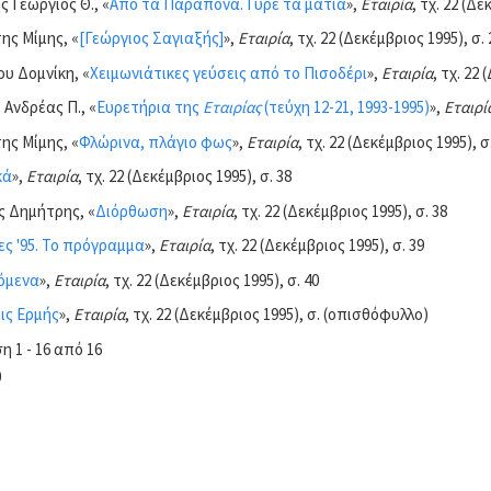
 Γεώργιος Θ., «
Από τα Παράπονα. Γύρε τα μάτια
»,
Εταιρία
, τχ. 22 (Δε
ης Μίμης, «
[Γεώργιος Σαγιαξής]
»,
Εταιρία
, τχ. 22 (Δεκέμβριος 1995), σ. 
ου Δομνίκη, «
Χειμωνιάτικες γεύσεις από το Πισοδέρι
»,
Εταιρία
, τχ. 22 
 Ανδρέας Π., «
Ευρετήρια της
Εταιρίας
(τεύχη 12-21, 1993-1995)
»,
Εταιρί
ης Μίμης, «
Φλώρινα, πλάγιο φως
»,
Εταιρία
, τχ. 22 (Δεκέμβριος 1995), σ
κά
»,
Εταιρία
, τχ. 22 (Δεκέμβριος 1995), σ. 38
 Δημήτρης, «
Διόρθωση
»,
Εταιρία
, τχ. 22 (Δεκέμβριος 1995), σ. 38
ς '95. Το πρόγραμμα
»,
Εταιρία
, τχ. 22 (Δεκέμβριος 1995), σ. 39
όμενα
»,
Εταιρία
, τχ. 22 (Δεκέμβριος 1995), σ. 40
ις Ερμής
»,
Εταιρία
, τχ. 22 (Δεκέμβριος 1995), σ. (οπισθόφυλλο)
 1 - 16 από 16
0