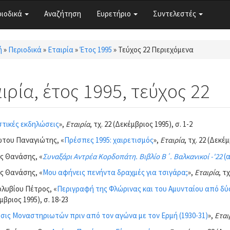
ριοδικά
Αναζήτηση
Ευρετήριο
Συντελεστές
ή
»
Περιοδικά
»
Εταιρία
»
Έτος 1995
»
Τεύχος 22 Περιεχόμενα
τε εδώ
ιρία, έτος 1995, τεύχος 22
στικές εκδηλώσεις
»,
Εταιρία
, τχ. 22 (Δεκέμβριος 1995), σ. 1-2
του Παναγιώτης, «
Πρέσπες 1995: χαιρετισμός
»,
Εταιρία
, τχ. 22 (Δεκέμ
ς Θανάσης, «
Συναξάρι Αντρέα Κορδοπάτη. Βιβλίο Β΄. Βαλκανικοί -'22
(
ς Θανάσης, «
Μου αφήνεις πενήντα δραχμές για τσιγάρα;
»,
Εταιρία
, τ
υβίου Πέτρος, «
Περιγραφή της Φλώρινας και του Αμυνταίου από δύ
μβριος 1995), σ. 18-23
σις Μοναστηριωτών πριν από τον αγώνα με τον Ερμή (1930-31)
»,
Εται