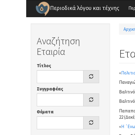
Παράκαμψη προς το κυρίως περιεχόμενο
Περιοδικά λόγου και τέχνης
Πε
Αρχικ
Είσ
Αναζήτηση
Εταιρία
Ετα
Τίτλος
«
Πολιτι
Παναγιώ
Συγγραφέας
Βαλτινό
Βαλτινό
Παπαπολ
Θέματα
22 (Δεκέ
«
Η ΄Ενω