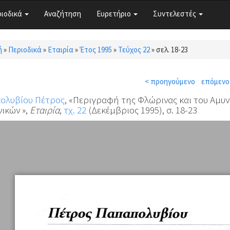
ριοδικά
Αναζήτηση
Ευρετήριο
Συντελεστές
ή
»
Περιοδικά
»
Εταιρία
»
Έτος 1995
»
Τεύχος 22
»
σελ. 18-23
τε εδώ
< προηγούμενο
επόμενο
ολυβίου Πέτρος
, «Περιγραφή της Φλώρινας και του Αμυν
ικών »,
Εταιρία
,
τχ. 22
(Δεκέμβριος 1995), σ. 18-23