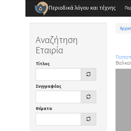
Παράκαμψη προς το κυρίως περιεχόμενο
Περιοδικά λόγου και τέχνης
Πε
Αρχικ
Είσ
Αναζήτηση
Εταιρία
Παπαπ
Βαλκαν
Τίτλος
Συγγραφέας
Θέματα