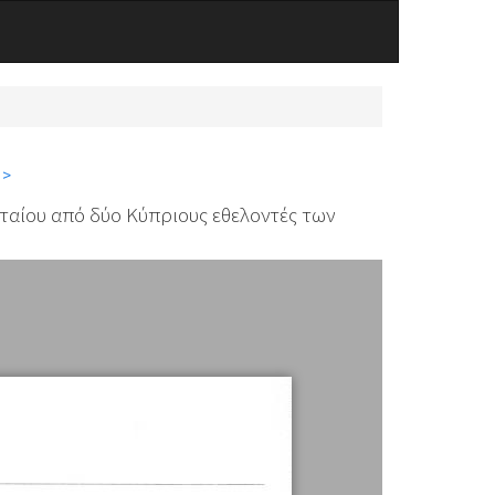
 >
ταίου από δύο Κύπριους εθελοντές των