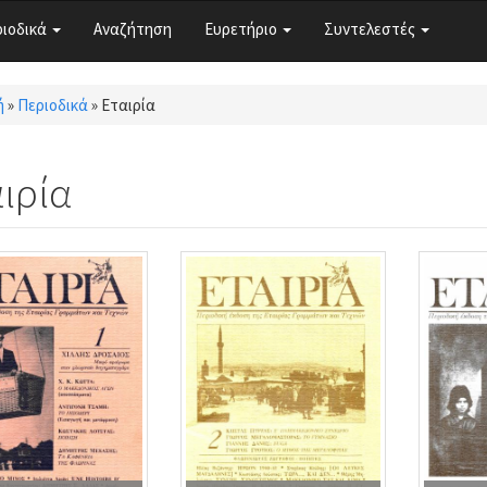
ριοδικά
Αναζήτηση
Ευρετήριο
Συντελεστές
ή
»
Περιοδικά
»
Εταιρία
τε εδώ
ιρία