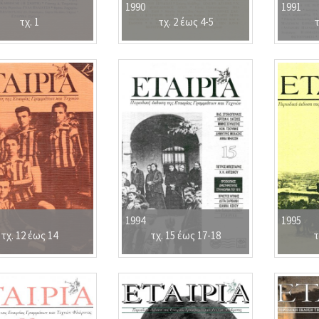
1990
1991
τχ. 1
τχ. 2 έως 4-5
τ
1994
1995
τχ. 12 έως 14
τχ. 15 έως 17-18
τ