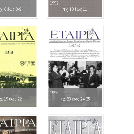
1992
χ. 6 έως 8-9
τχ. 10 έως 11
1996
χ. 19 έως 22
τχ. 23 έως 24-25