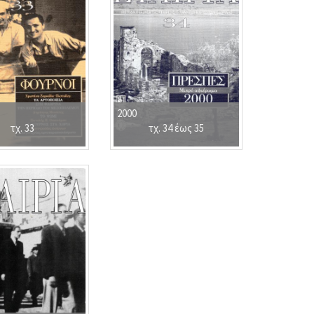
2000
τχ. 33
τχ. 34 έως 35