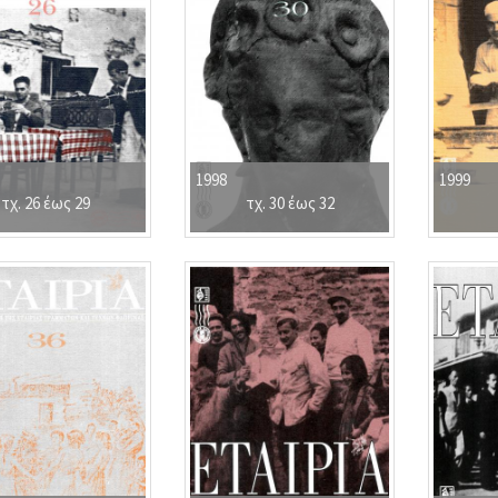
1998
1999
τχ. 26 έως 29
τχ. 30 έως 32