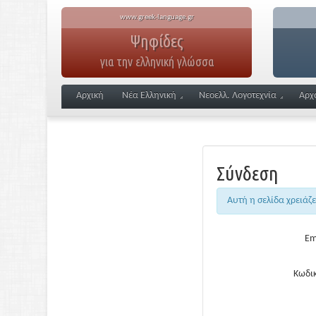
www.greek-language.gr
Ψηφίδες
για την ελληνική γλώσσα
Αρχική
Νέα Ελληνική
Νεοελλ. Λογοτεχνία
Αρχ
Σύνδεση
Αυτή η σελίδα χρειάζ
Em
Κωδικ