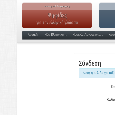
www.greek-language.gr
Ψηφίδες
για την ελληνική γλώσσα
Αρχική
Νέα Ελληνική
Νεοελλ. Λογοτεχνία
Αρχ
Σύνδεση
Αυτή η σελίδα χρειάζ
Em
Κωδικ