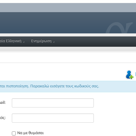
αία Ελληνική
Ενημέρωση
εται πιστοποίηση. Παρακαλώ εισάγετε τους κωδικούς σας.
ail:
ός:
Να με θυμάσαι