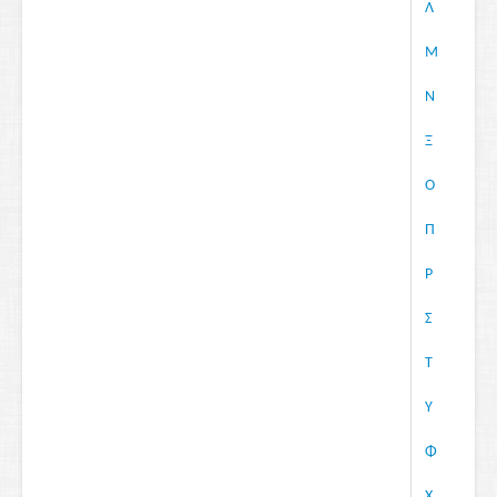
Λ
Μ
Ν
Ξ
Ο
Π
Ρ
Σ
Τ
Υ
Φ
Χ