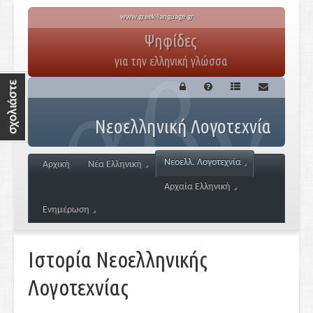
www.greek-language.gr
Ψηφίδες
για την ελληνική γλώσσα
Νεοελληνική Λογοτεχνία
Νεοελλ. Λογοτεχνία
Αρχική
Νέα Ελληνική
Αρχαία Ελληνική
Ενημέρωση
Ιστορία Νεοελληνικής
Λογοτεχνίας