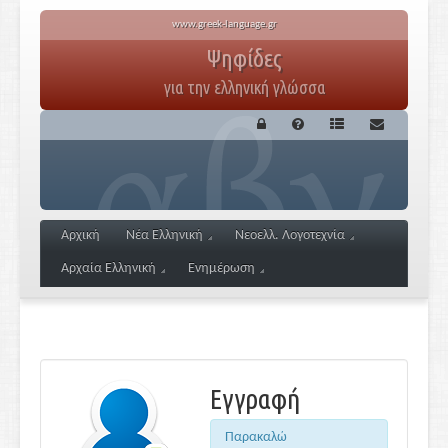
www.greek-language.gr
Ψηφίδες
για την ελληνική γλώσσα
Αρχική
Νέα Ελληνική
Νεοελλ. Λογοτεχνία
Αρχαία Ελληνική
Ενημέρωση
Εγγραφή
Παρακαλώ