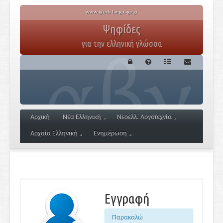
www.greek-language.gr
Ψηφίδες
για την ελληνική γλώσσα
Αρχική
Νέα Ελληνική
Νεοελλ. Λογοτεχνία
Αρχαία Ελληνική
Ενημέρωση
Εγγραφή
Παρακαλώ