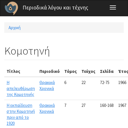
Παράκαμψη προς το κυρίως περιεχόμενο
Περιοδικά λόγου και τέχνης
Toggle
navigati
Αρχική
Είστε εδώ
Κομοτηνή
Τίτλος
Περιοδικό
Τόμος
Τεύχος
Σελίδα
Έτο
Η
Θρακικά
6
22
72-75
1966
απελευθέρωση
Χρονικά
της Κομοτηνής
Η εκπαίδευση
Θρακικά
7
27
160-168
1967
στην Κομοτηνή
Χρονικά
πριν από το
1920