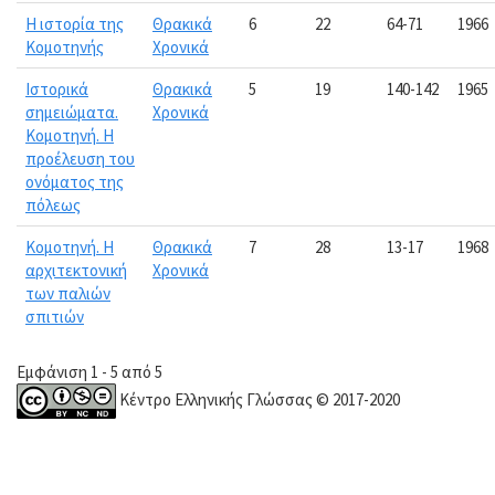
Η ιστορία της
Θρακικά
6
22
64-71
1966
Κομοτηνής
Χρονικά
Ιστορικά
Θρακικά
5
19
140-142
1965
σημειώματα.
Χρονικά
Κομοτηνή. Η
προέλευση του
ονόματος της
πόλεως
Κομοτηνή. Η
Θρακικά
7
28
13-17
1968
αρχιτεκτονική
Χρονικά
των παλιών
σπιτιών
Εμφάνιση 1 - 5 από 5
Κέντρο Ελληνικής Γλώσσας © 2017-2020