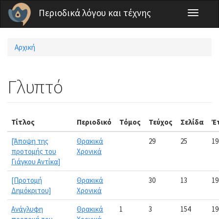
Παράκαμψη προς το κυρίως περιεχόμενο
Περιοδικά λόγου και τέχνης
Toggle
navigati
Αρχική
Είστε εδώ
Γλυπτό
Τίτλος
Περιοδικό
Τόμος
Τεύχος
Σελίδα
Έ
[Άποψη της
Θρακικά
29
25
19
προτομής του
Χρονικά
Γιάγκου Αντίκα]
[Προτομή
Θρακικά
30
13
19
Δημόκριτου]
Χρονικά
Ανάγλυφη
Θρακικά
1
3
154
19