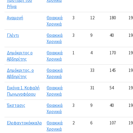
προτομή του
Χρονικά
Ρήγα
Αναμονή
Θρακικά
3
12
180
19
Χρονικά
Γλέντι
Θρακικά
3
9
40
19
Χρονικά
Δημόκριτος ο
Θρακικά
1
4
170
19
Αβδηρίτης
Χρονικά
Δημόκριτος, ο
Θρακικά
33
145
19
Αβδηρίτης
Χρονικά
Εικόνα 1. Κεφαλή
Θρακικά
31
54
19
Πωγωνοφόρου
Χρονικά
Έκστασις
Θρακικά
3
9
40
19
Χρονικά
Ελεφαντοκόκκαλο
Θρακικά
2
6
107
19
Χρονικά