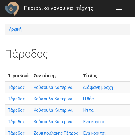
Παράκαμψη προς το κυρίως περιεχόμενο
Περιοδικά λόγου και τέχνης
Toggle
navigati
Αρχική
Είστε εδώ
Πάροδος
Περιοδικό
Συντάκτης
Τίτλος
Πάροδος
Κούσουλα Κατερίνα
Διάφανη βροχή
Πάροδος
Κούσουλα Κατερίνα
Η θέα
Πάροδος
Κούσουλα Κατερίνα
Ήττα
Πάροδος
Κούσουλα Κατερίνα
Ένα κορίτσι
Πάροδος
Ζουμπουλάκης Πέτρος
Ένα κορίτσι