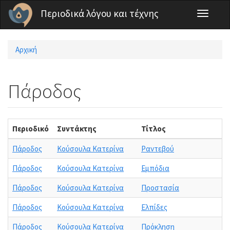
Παράκαμψη προς το κυρίως περιεχόμενο
Περιοδικά λόγου και τέχνης
Toggle
navigati
Αρχική
Είστε εδώ
Πάροδος
Περιοδικό
Συντάκτης
Τίτλος
Τ
Πάροδος
Κούσουλα Κατερίνα
Ραντεβού
Πάροδος
Κούσουλα Κατερίνα
Εμπόδια
Πάροδος
Κούσουλα Κατερίνα
Προστασία
Πάροδος
Κούσουλα Κατερίνα
Ελπίδες
Πάροδος
Κούσουλα Κατερίνα
Πρόκληση