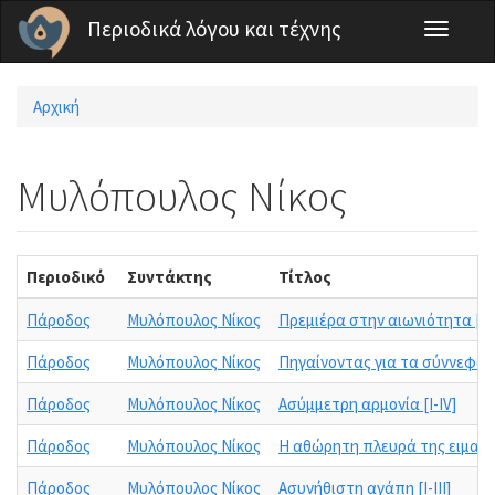
Παράκαμψη προς το κυρίως περιεχόμενο
Περιοδικά λόγου και τέχνης
Toggle
navigati
Αρχική
Είστε εδώ
Μυλόπουλος Νίκος
Περιοδικό
Συντάκτης
Τίτλος
Πάροδος
Μυλόπουλος Νίκος
Πρεμιέρα στην αιωνιότητα [Ι-ΙΙ
Πάροδος
Μυλόπουλος Νίκος
Πηγαίνοντας για τα σύννεφα [Ι-
Πάροδος
Μυλόπουλος Νίκος
Ασύμμετρη αρμονία [I-IV]
Πάροδος
Μυλόπουλος Νίκος
Η αθώρητη πλευρά της ειμαρμέν
Πάροδος
Μυλόπουλος Νίκος
Ασυνήθιστη αγάπη [Ι-ΙΙΙ]