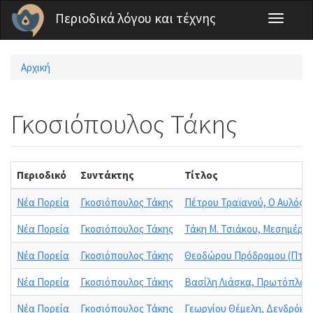
Παράκαμψη προς το κυρίως περιεχόμενο
Περιοδικά λόγου και τέχνης
Toggle
navigati
Αρχική
Είστε εδώ
Γκοσιόπουλος Τάκης
Περιοδικό
Συντάκτης
Τίτλος
Νέα Πορεία
Γκοσιόπουλος Τάκης
Πέτρου Τραϊανού, Ο Αυλός
Νέα Πορεία
Γκοσιόπουλος Τάκης
Τάκη Μ. Τσιάκου, Μεσημέρια
Νέα Πορεία
Γκοσιόπουλος Τάκης
Θεοδώρου Πρόδρομου (Πτωχ
Νέα Πορεία
Γκοσιόπουλος Τάκης
Βασίλη Λιάσκα, Πρωτόπλασ
Νέα Πορεία
Γκοσιόπουλος Τάκης
Γεωργίου Θέμελη, Δενδρόκη