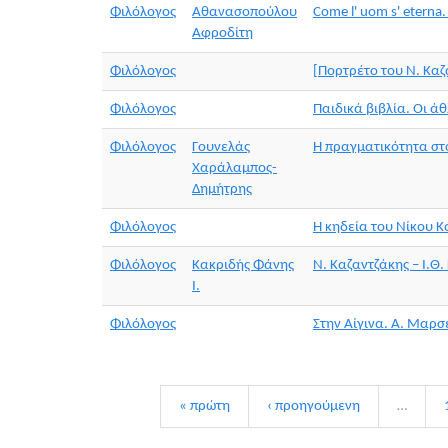
Φιλόλογος
Αθανασοπούλου
Come l' uom s' etern
Αφροδίτη
Φιλόλογος
[Πορτρέτο του Ν. Καζ
Φιλόλογος
Παιδικά βιβλία. Οι ά
Φιλόλογος
Γουνελάς
Η πραγματικότητα στ
Χαράλαμπος-
Δημήτρης
Φιλόλογος
Η κηδεία του Νίκου 
Φιλόλογος
Κακριδής Φάνης
Ν. Καζαντζάκης – Ι.Θ
Ι.
Φιλόλογος
Στην Αίγινα. Α. Μαρσ
« πρώτη
‹ προηγούμενη
…