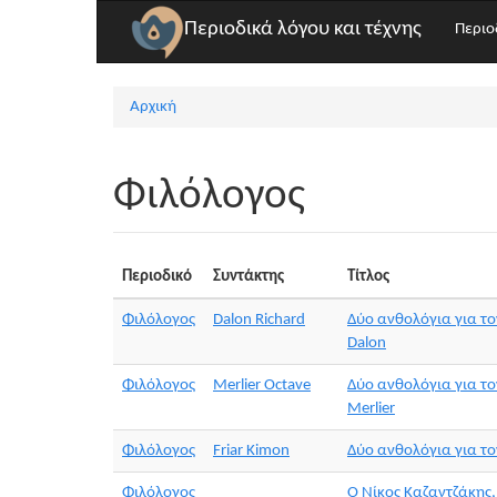
Παράκαμψη προς το κυρίως περιεχόμενο
Περιοδικά λόγου και τέχνης
Περιο
Αρχική
Είστε εδώ
Φιλόλογος
Περιοδικό
Συντάκτης
Τίτλος
Φιλόλογος
Dalon Richard
Δύο ανθολόγια για το
Dalon
Φιλόλογος
Merlier Octave
Δύο ανθολόγια για το
Merlier
Φιλόλογος
Friar Kimon
Δύο ανθολόγια για το
Φιλόλογος
Ο Νίκος Καζαντζάκης,