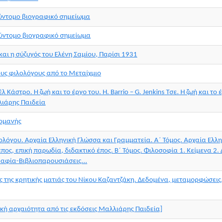
Σύντομο βιογραφικό σημείωμα
Σύντομο βιογραφικό σημείωμα
και η σύζυγός του Ελένη Σαμίου, Παρίσι 1931
ους φιλολόγους από το Μεταίχμιο
λ Κάστρο. Η ζωή και το έργο του. H. Barrio – G. Jenkins Τσε. Η ζωή και τ
λιάρης Παιδεία
κομανής
ολόγου. Αρχαία Ελληνική Γλώσσα και Γραμματεία. Α΄ Τόμος. Αρχαία Ελλ
πος, επική παρωδία, διδακτικό έπος. Β΄ Τόμος. Φιλοσοφία 1. Κείμενα 2. 
ραφία-Βιβλιοπαρουσιάσεις...
ς της κρητικής ματιάς του Νίκου Καζαντζάκη. Δεδομένα, μεταμορφώσεις
νική αρχαιότητα από τις εκδόσεις Μαλλιάρης Παιδεία]