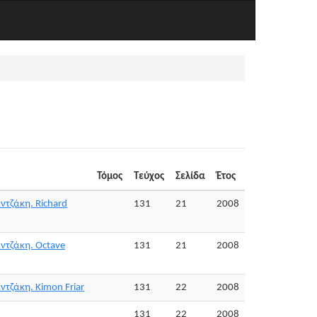
Τόμος
Τεύχος
Σελίδα
Έτος
ντζάκη. Richard
131
21
2008
ντζάκη. Octave
131
21
2008
ντζάκη. Kimon Friar
131
22
2008
131
22
2008