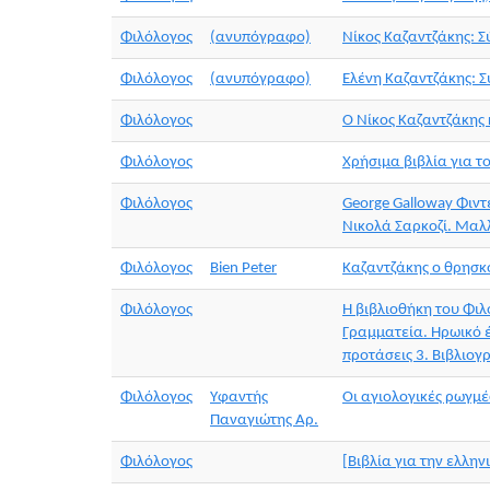
Φιλόλογος
(ανυπόγραφο)
Νίκος Καζαντζάκης: 
Φιλόλογος
(ανυπόγραφο)
Ελένη Καζαντζάκης: 
Φιλόλογος
Ο Νίκος Καζαντζάκης 
Φιλόλογος
Χρήσιμα βιβλία για τ
Φιλόλογος
George Galloway Φιντέ
Νικολά Σαρκοζί. Μαλ
Φιλόλογος
Bien Peter
Καζαντζάκης ο θρησ
Φιλόλογος
Η βιβλιοθήκη του Φιλ
Γραμματεία. Ηρωικό έ
προτάσεις 3. Βιβλιογ
Φιλόλογος
Υφαντής
Οι αγιολογικές ρωγμέ
Παναγιώτης Αρ.
Φιλόλογος
[Βιβλία για την ελλη