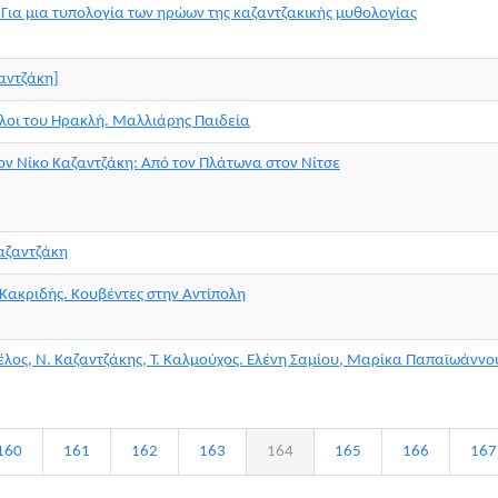
a. Για μια τυπολογία των ηρώων της καζαντζακικής μυθολογίας
αντζάκη]
θλοι του Ηρακλή. Μαλλιάρης Παιδεία
ον Νίκο Καζαντζάκη: Από τον Πλάτωνα στον Νίτσε
Καζαντζάκη
. Κακριδής. Κουβέντες στην Αντίπολη
έλος, Ν. Καζαντζάκης, Τ. Καλμούχος. Ελένη Σαμίου, Μαρίκα Παπαϊωάννο
160
161
162
163
164
165
166
167