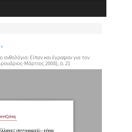
 >
ο ανθολόγιο: Είπαν και έγραψαν για τον
ρουάριος-Μάρτιος 2008), σ. 21