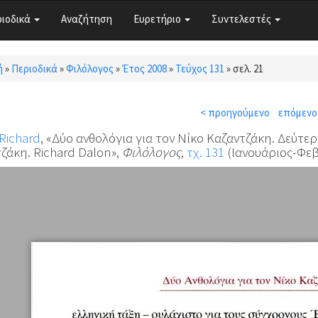
ριοδικά
Αναζήτηση
Ευρετήριο
Συντελεστές
ή
»
Περιοδικά
»
Φιλόλογος
»
Έτος 2008
»
Τεύχος 131
»
σελ. 21
τε εδώ
< προηγούμενο
επόμενο
Richard
, «Δύο ανθολόγια για τον Νίκο Καζαντζάκη. Δεύτερ
ζάκη. Richard Dalon»,
Φιλόλογος
,
τχ. 131
(Ιανουάριος-Φεβ