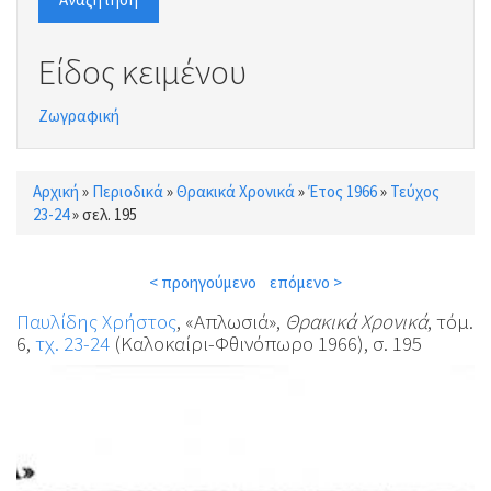
Είδος κειμένου
Ζωγραφική
Αρχική
»
Περιοδικά
»
Θρακικά Χρονικά
»
Έτος 1966
»
Τεύχος
Είστε εδώ
23-24
»
σελ. 195
< προηγούμενο
επόμενο >
Παυλίδης Χρήστος
, «Απλωσιά»,
Θρακικά Χρονικά
, τόμ.
6,
τχ. 23-24
(Καλοκαίρι-Φθινόπωρο 1966), σ. 195