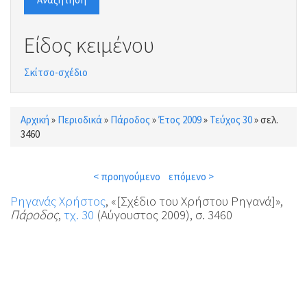
Είδος κειμένου
Σκίτσο-σχέδιο
Αρχική
»
Περιοδικά
»
Πάροδος
»
Έτος 2009
»
Τεύχος 30
»
σελ.
Είστε εδώ
3460
< προηγούμενο
επόμενο >
Ρηγανάς Χρήστος
, «[Σχέδιο του Χρήστου Ρηγανά]»,
Πάροδος
,
τχ. 30
(Αύγουστος 2009), σ. 3460