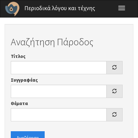
Παράκαμψη προς το κυρίως περιεχόμενο
Περιοδικά λόγου και τέχνης
Toggle
navigati
Αναζήτηση Πάροδος
Τίτλος
Συγγραφέας
Θέματα
Αναζήτηση