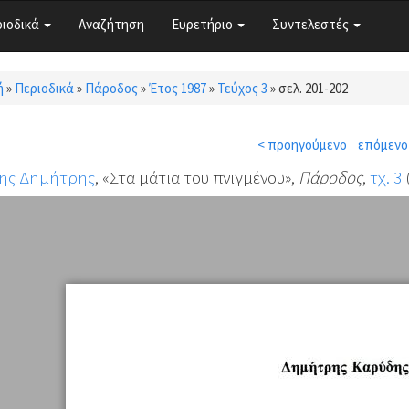
ριοδικά
Αναζήτηση
Ευρετήριο
Συντελεστές
ή
»
Περιοδικά
»
Πάροδος
»
Έτος 1987
»
Τεύχος 3
»
σελ. 201-202
τε εδώ
< προηγούμενο
επόμενο
ης Δημήτρης
, «Στα μάτια του πνιγμένου»,
Πάροδος
,
τχ. 3
(