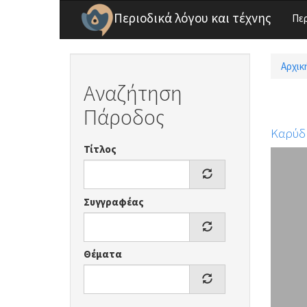
Παράκαμψη προς το κυρίως περιεχόμενο
Περιοδικά λόγου και τέχνης
Πε
Αρχικ
Είσ
Αναζήτηση
Πάροδος
Καρύδ
Τίτλος
Συγγραφέας
Θέματα