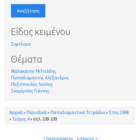
Αναζήτηση
Είδος κειμένου
Σημείωμα
Θέματα
Μαλακάσης Μιλτιάδης
Παπαδιαμάντης Αλέξανδρος
Ποζιόπουλος Λούλης
Σκαρίμπας Γιάννης
Αρχική
»
Περιοδικά
»
Παπαδιαμαντικά Τετράδια
»
Έτος 1998
Είστε εδώ
»
Τεύχος 4
»
σελ. 108-109
< προηγούμενο
επόμενο >