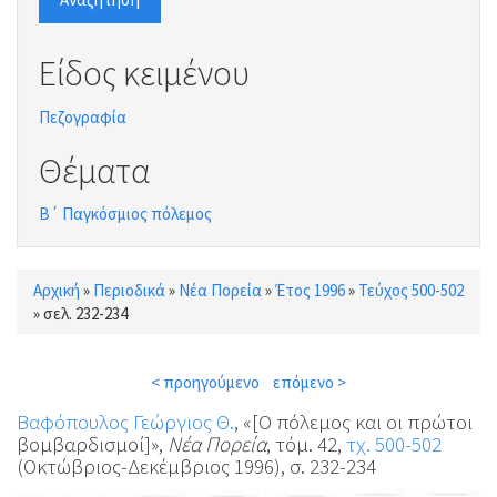
Είδος κειμένου
Πεζογραφία
Θέματα
Β΄ Παγκόσμιος πόλεμος
Αρχική
»
Περιοδικά
»
Νέα Πορεία
»
Έτος 1996
»
Τεύχος 500-502
Είστε εδώ
»
σελ. 232-234
< προηγούμενο
επόμενο >
Βαφόπουλος Γεώργιος Θ.
, «[Ο πόλεμος και οι πρώτοι
βομβαρδισμοί]»,
Νέα Πορεία
, τόμ. 42,
τχ. 500-502
(Οκτώβριος-Δεκέμβριος 1996), σ. 232-234