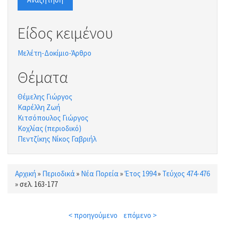
Είδος κειμένου
Μελέτη-Δοκίμιο-Άρθρο
Θέματα
Θέμελης Γιώργος
Καρέλλη Ζωή
Κιτσόπουλος Γιώργος
Κοχλίας (περιοδικό)
Πεντζίκης Νίκος Γαβριήλ
Αρχική
»
Περιοδικά
»
Νέα Πορεία
»
Έτος 1994
»
Τεύχος 474-476
Είστε εδώ
»
σελ. 163-177
< προηγούμενο
επόμενο >