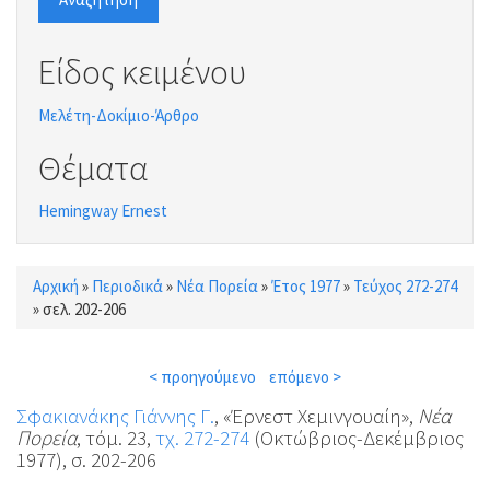
Είδος κειμένου
Μελέτη-Δοκίμιο-Άρθρο
Θέματα
Hemingway Ernest
Αρχική
»
Περιοδικά
»
Νέα Πορεία
»
Έτος 1977
»
Τεύχος 272-274
Είστε εδώ
»
σελ. 202-206
< προηγούμενο
επόμενο >
Σφακιανάκης Γιάννης Γ.
, «Έρνεστ Χεμινγουαίη»,
Νέα
Πορεία
, τόμ. 23,
τχ. 272-274
(Οκτώβριος-Δεκέμβριος
1977), σ. 202-206