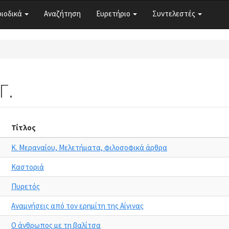
ριοδικά
Αναζήτηση
Ευρετήριο
Συντελεστές
Γ.
Τίτλος
Κ. Μεραναίου, Μελετήματα, φιλοσοφικά άρθρα
Καστοριά
Πυρετός
Αναμνήσεις από τον ερημίτη της Αίγινας
Ο άνθρωπος με τη βαλίτσα