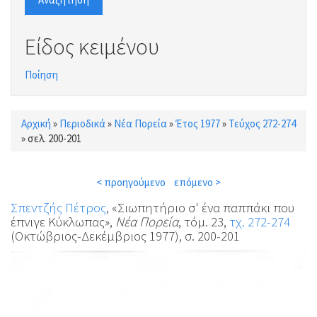
Είδος κειμένου
Ποίηση
Αρχική
»
Περιοδικά
»
Νέα Πορεία
»
Έτος 1977
»
Τεύχος 272-274
Είστε εδώ
»
σελ. 200-201
< προηγούμενο
επόμενο >
Σπεντζής Πέτρος
, «Σιωπητήριο σ' ένα παππάκι που
έπνιγε Κύκλωπας»,
Νέα Πορεία
, τόμ. 23,
τχ. 272-274
(Οκτώβριος-Δεκέμβριος 1977), σ. 200-201