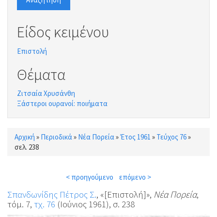
Είδος κειμένου
Επιστολή
Θέματα
Ζιτσαία Χρυσάνθη
Ξάστεροι ουρανοί: ποιήματα
Αρχική
»
Περιοδικά
»
Νέα Πορεία
»
Έτος 1961
»
Τεύχος 76
»
Είστε εδώ
σελ. 238
< προηγούμενο
επόμενο >
Σπανδωνίδης Πέτρος Σ.
, «[Επιστολή]»,
Νέα Πορεία
,
τόμ. 7,
τχ. 76
(Ιούνιος 1961), σ. 238