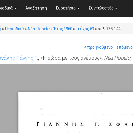
ριοδικά
Αναζήτηση
Ευρετήριο
Συντελεστές
ή
»
Περιοδικά
»
Νέα Πορεία
»
Έτος 1960
»
Τεύχος 63
»
σελ. 136-144
τε εδώ
< προηγούμενο
επόμενο
νάκης Γιάννης Γ.
, «Η χώρα με τους ανέμους»,
Νέα Πορεία
,