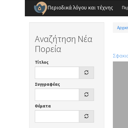
Παράκαμψη προς το κυρίως περιεχόμενο
Περιοδικά λόγου και τέχνης
Πε
Αρχικ
Είσ
Αναζήτηση Νέα
Πορεία
Σφακια
Τίτλος
Συγγραφέας
Θέματα