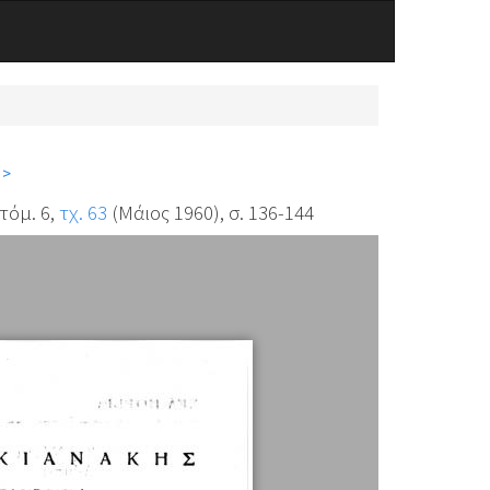
 >
 τόμ. 6,
τχ. 63
(Μάιος 1960), σ. 136-144