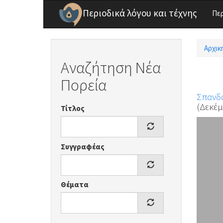
Παράκαμψη προς το κυρίως περιεχόμενο
Περιοδικά λόγου και τέχνης
Πε
Αρχικ
Είσ
Αναζήτηση Νέα
Πορεία
Σπανδω
(Δεκέμ
Τίτλος
Συγγραφέας
Θέματα