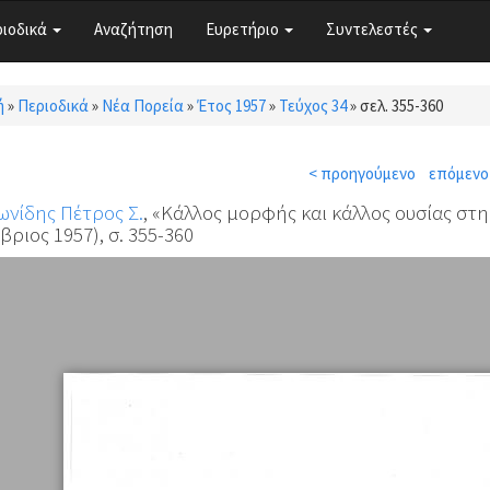
ριοδικά
Αναζήτηση
Ευρετήριο
Συντελεστές
ή
»
Περιοδικά
»
Νέα Πορεία
»
Έτος 1957
»
Τεύχος 34
»
σελ. 355-360
τε εδώ
< προηγούμενο
επόμενο
νίδης Πέτρος Σ.
, «Κάλλος μορφής και κάλλος ουσίας στη
βριος 1957), σ. 355-360