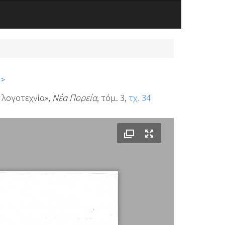
 >
 λογοτεχνία»,
Νέα Πορεία
, τόμ. 3,
τχ. 34