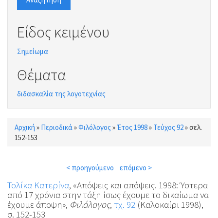
Είδος κειμένου
Σημείωμα
Θέματα
διδασκαλία της λογοτεχνίας
Αρχική
»
Περιοδικά
»
Φιλόλογος
»
Έτος 1998
»
Τεύχος 92
»
σελ.
Είστε εδώ
152-153
< προηγούμενο
επόμενο >
Τολίκα Κατερίνα
, «Απόψεις και απόψεις. 1998: Ύστερα
από 17 χρόνια στην τάξη ίσως έχουμε το δικαίωμα να
έχουμε άποψη»,
Φιλόλογος
,
τχ. 92
(Καλοκαίρι 1998),
σ. 152-153