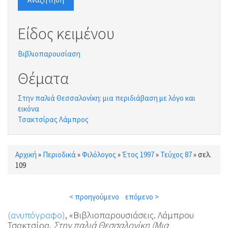
Είδος κειμένου
Βιβλιοπαρουσίαση
Θέματα
Στην παλιά Θεσσαλονίκη: μια περιδιάβαση με λόγο και
εικόνα
Τσακτσίρας Λάμπρος
Αρχική
»
Περιοδικά
»
Φιλόλογος
»
Έτος 1997
»
Τεύχος 87
»
σελ.
Είστε εδώ
109
< προηγούμενο
επόμενο >
(ανυπόγραφο)
, «Βιβλιοπαρουσιάσεις. Λάμπρου
Τσακτσίρα,
Στην παλιά Θεσσαλονίκη (Μια