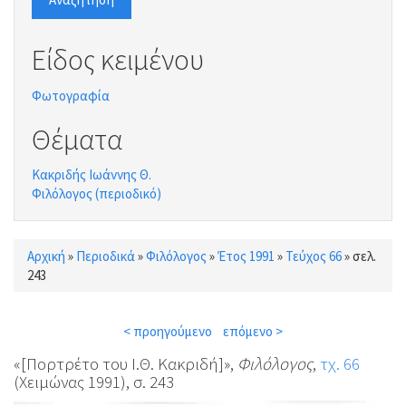
Είδος κειμένου
Φωτογραφία
Θέματα
Κακριδής Ιωάννης Θ.
Φιλόλογος (περιοδικό)
Αρχική
»
Περιοδικά
»
Φιλόλογος
»
Έτος 1991
»
Τεύχος 66
»
σελ.
Είστε εδώ
243
< προηγούμενο
επόμενο >
«[Πορτρέτο του Ι.Θ. Κακριδή]»,
Φιλόλογος
,
τχ. 66
(Χειμώνας 1991), σ. 243