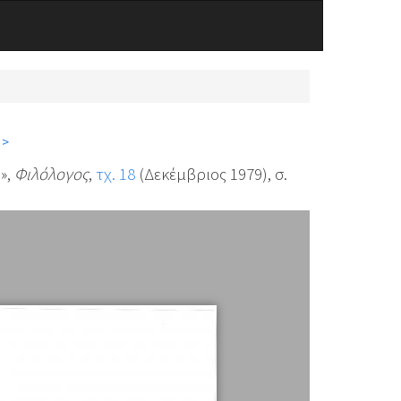
 >
»,
Φιλόλογος
,
τχ. 18
(Δεκέμβριος 1979), σ.