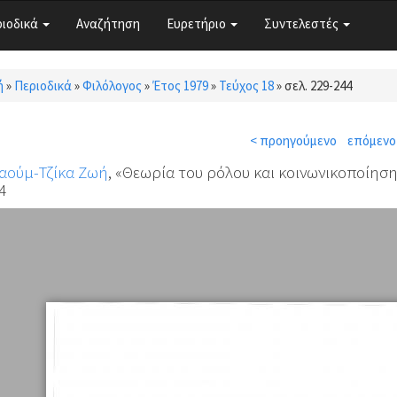
ριοδικά
Αναζήτηση
Ευρετήριο
Συντελεστές
ή
»
Περιοδικά
»
Φιλόλογος
»
Έτος 1979
»
Τεύχος 18
»
σελ. 229-244
τε εδώ
< προηγούμενο
επόμενο
αούμ-Τζίκα Ζωή
, «Θεωρία του ρόλου και κοινωνικοποίηση
4