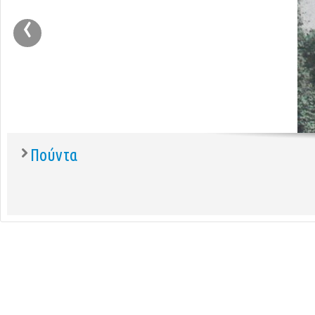
‹
Πούντα