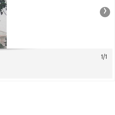
›
1/1