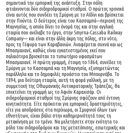
σημαντικά την εμπορική της ανάπτυξη. Στην πόλη
φτιάχνονται δύο σιδηροδρομικοί σταθμοί. Ο πρώτος χρονικά
είναι αυτός που συνδέει τη Σμύρνη με το Αϊδίνι και βρίσκεται
στην Πούντα. Ο δεύτερος είναι του Κασσαμπά—περιοχή της
Μαγνησίας, η οποία δίνει το όνομά της και στην αγγλική
εταιρία που ανέλαβε το έργο, στην Smyrna-Cassaba Railway
Company— και είναι στην άλλη άκρη της πόλης, στο νότο,
προς τη Γέφυρα των Καραβανιών. Αναφέρεται συχνά και ως
Μπασμαχανέ, καθώς είναι εγκατεστημένος εκεί που
παλαιότερα βρισκόταν το τυπωτήριο υφασμάτων
Μπασμαχανέ. Η πρώτη γραμμή, έτοιμη το 1864, συνέδεε τη
Σμύρνη με το Κασσαμπά και τη Μαγνησία, εξυπηρετώντας
παράλληλα και το δημοφιλές προάστιο του Μπουρνόβα. To
1894, μια δεύτερη εταιρία, αυτή τη φορά γαλλική, με τη
συμμετοχή της Οθωμανικής Αυτοκρατορικής Τράπεζας, θα
επεκτείνει τη γραμμή ως το Αφιόν Καραχισάρ. Οι
σιδηροδρομικοί σταθμοί της Σμύρνης σφύζουν από έντονη
κινητικότητα. Είτε πρόκειται για εμπορικές δραστηριότητες,
είτε για αποδράσεις στα περίχωρα, οι Σμυρνιοί όλων των
εθνοτήτων, είχαν βάλει στην καθημερινότητά τους τη
μετακίνηση με το τρένο. Να μελετήσετε στην ενότητα το
ρόλο του σιδηροδρόμου και της μετατόπισης, εσωτερικής και