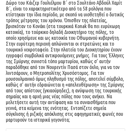
Δώρο του Κάιζερ Γουλιέλμου Β΄ στο Σουλτάνο Αβδούλ Χαμίτ
Β΄, είναι το χαρακτηριστικότερο από τα 58 ρολόγια που
κτίστηκαν την ίδια περίοδο, με σκοπό να υιοθετηθεί ο δυτικός
τρόπος μέτρησης του χρόνου. Όπισθεν της πλατείας,
βρισκόταν το Κονάκι (στα τουρκικά Konak θα πει ευρύχωρη
κατοικία), το τούρκικο δηλαδή Διοικητήριο της πόλης, το
οποίο χρησίμευε και ως κατοικία του Οθωμανού κυβερνήτη.
Στην ευρύτερη περιοχή απλώνονται οι στρατώνες και το
τουρκικό νεκροταφείο. Στην πλατεία του Διοικητηρίου έχουν
εγγραφεί συμβολικά αντικρουόμενες μνήμες. Για τους Έλληνες
της Σμύρνης συνιστά τόπο μαρτυρίου, καθώς σ’ αυτήν
παραδόθηκε από τον Νουρεντίν Πασά στον όχλο, για να τον
λιντσάρουν, ο Μητροπολίτης Χρυσόστομος. Για τον
μουσουλμανικό όμως πληθυσμό της πόλης, αποτελεί σύμβολο,
καθώς σ’ αυτήν εδραιώνεται η «απελευθέρωση» της Σμύρνης
από τους απίστους (γκιαούρηδες), η ανύψωση της τουρκικής
σημαίας και η αρχή μιας νέας πόλης που τους ανήκει. Να
μελετήσετε αυτή την αντίφαση και τα συναισθήματα που
γεννά, στα κείμενα της ενότητας. Εντοπίζετε σημεία
σύγκλισης ή ριζικής απόκλισης στις αφηγηματικές φωνές που
μαρτυρούν τα ιστορικά γεγονότα;