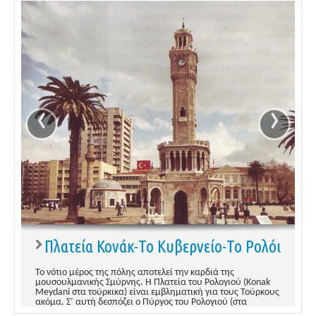
‹
›
Πλατεία Κονάκ-Το Κυβερνείο-Το Ρολόι
1/1
Το νότιο μέρος της πόλης αποτελεί την καρδιά της
μουσουλμανικής Σμύρνης. Η Πλατεία του Ρολογιού (Konak
Meydani στα τούρκικα) είναι εμβληματική για τους Τούρκους
ακόμα. Σ’ αυτή δεσπόζει ο Πύργος του Ρολογιού (στα
τουρκικά Saat Kulesi), κτίσμα του 1901, ύψους 25 μέτρων.