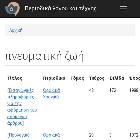
Παράκαμψη προς το κυρίως περιεχόμενο
Περιοδικά λόγου και τέχνης
Toggle
navigati
Αρχική
Είστε εδώ
πνευματική ζωή
Τίτλος
Περιοδικό
Τόμος
Τεύχος
Σελίδα
Έτο
[Εισαγωγικές
Θρακικά
42
172
1988
πληροφορίες
Χρονικά
για την
αφόρμηση του
επόμενου
άρθρου]
[Προλογικό
Θρακικά
29
3
1972