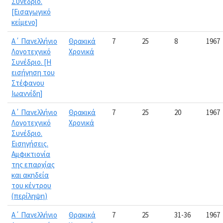
Συνέδριο.
[Εισαγωγικό
κείμενο]
Α΄ Πανελλήνιο
Θρακικά
7
25
8
1967
Λογοτεχνικό
Χρονικά
Συνέδριο. [Η
εισήγηση του
Στέφανου
Ιωαννίδη]
Α΄ Πανελλήνιο
Θρακικά
7
25
20
1967
Λογοτεχνικό
Χρονικά
Συνέδριο.
Εισηγήσεις.
Αμφικτιονία
της επαρχίας
και ακηδεία
του κέντρου
(περίληψη)
Α΄ Πανελλήνιο
Θρακικά
7
25
31-36
1967