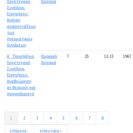
Λογοτεχνικό
Χρονικά
Συνέδριο.
Εισηγήσεις.
Ανάγκη
ανασυντάξεως
των
πνευματικών
δυνάμεων
Α΄ Πανελλήνιο
Θρακικά
7
25
12-15
1967
Λογοτεχνικό
Χρονικά
Συνέδριο.
Εισηγήσεις.
Αναθεώρηση
σε θεσμούς και
προγράμματα
1
2
3
4
5
6
7
8
επόμενη ›
τελευταία »