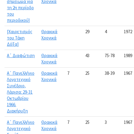
σημείωμα για
Χρονικά
τη 2η περίοδο
του
περιοδικού]
[Χαιρετισμός
Θρακικά
29
4
1972
του Τάκη
Χρονικά
Δόξα]
Α΄ Διαφώτιση
Θρακικά
43
75-78
1989
Χρονικά
Α΄ Πανελλήνιο
Θρακικά
7
25
38-39
1967
Λογοτεχνικό
Χρονικά
Συνέδριο,
Λάρισα: 29-31
Οκτωβρίου
1966.
Διακήρυξη
Α΄ Πανελλήνιο
Θρακικά
7
25
3
1967
Λογοτεχνικό
Χρονικά