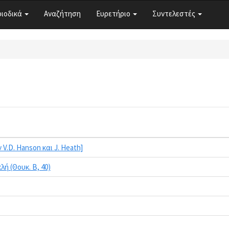
ριοδικά
Αναζήτηση
Ευρετήριο
Συντελεστές
.D. Hanson και J. Heath]
λή (Θουκ. Β, 40)