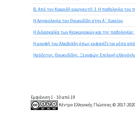
Β. Από τον Κακριδή ερμηνευτή: 3. Η παθολογία του 
Η Αρχαιολογία του Θουκυδίδη στην Α΄ Λυκείου
Η διδασκαλία των Κερκυραϊκών και της παθολογίας το
Η μορφή του Αλκιβιάδη όπως εμφανίζεται μέσα από
Ηρόδοτος, Θουκυδίδης, Ξενοφών: Επιλογή ελληνόγλ
Εμφάνιση 1 - 10 από 19
Κέντρο Ελληνικής Γλώσσας © 2017-202