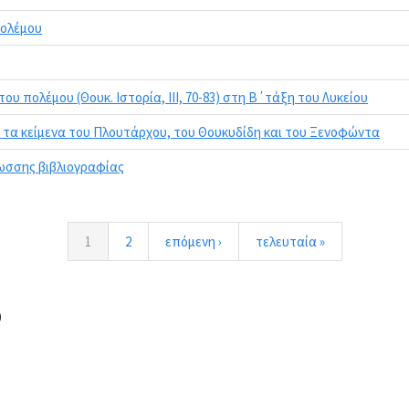
πολέμου
υ πολέμου (Θουκ. Ιστορία, ΙΙΙ, 70-83) στη Β΄τάξη του Λυκείου
 τα κείμενα του Πλουτάρχου, του Θουκυδίδη και του Ξενοφώντα
ωσσης βιβλιογραφίας
1
2
επόμενη ›
τελευταία »
0