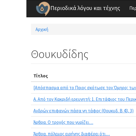
Παράκαμψη προς το κυρίως περιεχόμενο
Περιοδικά λόγου και τέχνης
Πε
Αρχική
Είστε εδώ
Θουκυδίδης
Τίτλος
[Απόσπασμα από το Ποιος σκότωσε τον Όμηρο; των V
Α. Από τον Κακριδή ερευνητή: 1. Επιτάφιος του Περικ
Ανδρών επιφανών πάσα γη τάφος (Θουκυδ. Β 43, 3)
Άρθρα. Ο τροχός που γυρίζει…
Άρθρα. πόλεμος ειρήνης διαφέρει ότι…