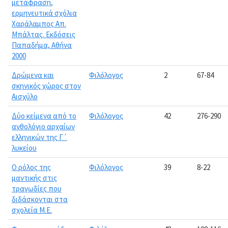
μετάφραση,
ερμηνευτικά σχόλια
Χαράλαμπος Απ.
Μπάλτας. Εκδόσεις
Παπαδήμα, Αθήνα
2000
Δρώμενα και
Φιλόλογος
2
67-84
σκηνικός χώρος στον
Αισχύλο
Δύο κείμενα από το
Φιλόλογος
42
276-290
ανθολόγιο αρχαίων
ελληνικών της Γ΄
λυκείου
Ο ρόλος της
Φιλόλογος
39
8-22
μαντικής στις
τραγωδίες που
διδάσκονται στα
σχολεία Μ.Ε.