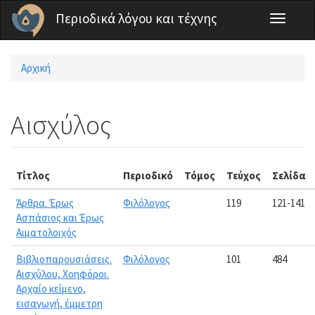
Παράκαμψη προς το κυρίως περιεχόμενο
Περιοδικά λόγου και τέχνης
Toggle
navigati
Αρχική
Είστε εδώ
Αισχύλος
Τίτλος
Περιοδικό
Τόμος
Τεύχος
Σελίδα
Άρθρα. Έρως
Φιλόλογος
119
121-141
Ασπάσιος και Έρως
Αιματολοιχός
Βιβλιοπαρουσιάσεις.
Φιλόλογος
101
484
Αισχύλου, Χοηφόροι.
Αρχαίο κείμενο,
εισαγωγή, έμμετρη