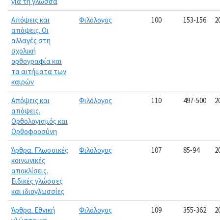
για τη γλώσσα
Απόψεις και
Φιλόλογος
100
153-156
2
απόψεις. Οι
αλλαγές στη
σχολική
ορθογραφία και
τα αιτήματα των
καιρών
Απόψεις και
Φιλόλογος
110
497-500
2
απόψεις.
Ορθολογισμός και
Ορθοφροσύνη
Άρθρα. Γλωσσικές
Φιλόλογος
107
85-94
2
κοινωνικές
αποκλίσεις.
Ειδικές γλώσσες
και ιδιογλωσσίες
Άρθρα. Εθνική
Φιλόλογος
109
355-362
2