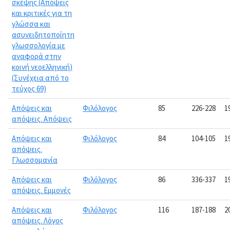
σκέψης (Απόψεις
και κριτικές για τη
γλώσσα και
ασυνειδητοποίητη
γλωσσολογία με
αναφορά στην
κοινή νεοελληνική)
(Συνέχεια από το
τεύχος 69)
Απόψεις και
Φιλόλογος
85
226-228
1
απόψεις. Απόψεις
Απόψεις και
Φιλόλογος
84
104-105
1
απόψεις.
Γλωσσομανία
Απόψεις και
Φιλόλογος
86
336-337
1
απόψεις. Εμμονές
Απόψεις και
Φιλόλογος
116
187-188
2
απόψεις. Λόγος