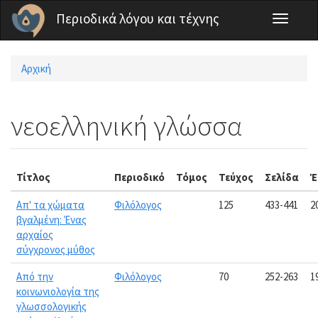
Παράκαμψη προς το κυρίως περιεχόμενο
Περιοδικά λόγου και τέχνης
Toggle
navigati
Αρχική
Είστε εδώ
νεοελληνική γλώσσα
Τίτλος
Περιοδικό
Τόμος
Τεύχος
Σελίδα
Έ
Απ' τα χώματα
Φιλόλογος
125
433-441
2
βγαλμένη: Ένας
αρχαίος
σύγχρονος μύθος
Από την
Φιλόλογος
70
252-263
1
κοινωνιολογία της
γλωσσολογικής