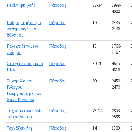
Περίληψη ζωής
Πάροδος
33-34
3999-
4000
Ποίηση ή μήπως ο
Πάροδος
19
2345-
καθημερινός μας
2346
θάνατος;
Πώς χτίζεται ένα
Πάροδος
15
1766-
ποίημα
1767
Στοιχεία ποιητικού
Πάροδος
39-40
4615-
DNA
4616
Συνομιλία του
Πάροδος
20
2459-
Γιώργου
2470
Γεωργούση με τον
Θάνο Κανδύλα
Ταχυδακτυλουργίες
Πάροδος
23-24
2853-
του αόρατου
2855
Τεχνάζειν ή η
Πάροδος
14
1583-