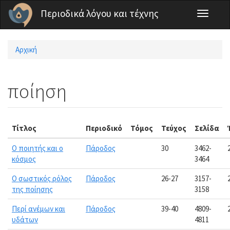
Παράκαμψη προς το κυρίως περιεχόμενο
Περιοδικά λόγου και τέχνης
Toggle
navigati
Αρχική
Είστε εδώ
ποίηση
Τίτλος
Περιοδικό
Τόμος
Τεύχος
Σελίδα
Ο ποιητής και ο
Πάροδος
30
3462-
κόσμος
3464
Ο σωστικός ρόλος
Πάροδος
26-27
3157-
της ποίησης
3158
Περί ανέμων και
Πάροδος
39-40
4809-
υδάτων
4811