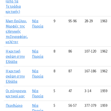
(από τα
Τετράδια
κριτικής)
Άλκη Θρύλου,
Νέα
9
95-96
28-29
1963
Μορφές της
Πορεία
ελληνικής
πεζογραφίας,
μελέτες
Η κριτική
Νέα
8
86
107-120
1962
σκέψη στην
Πορεία
Ελλάδα
Η κριτική
Νέα
8
87
167-186
1962
σκέψη στην
Πορεία
Ελλάδα
Οι σύγχρονοι
Νέα
5
47
3-14
1959
κριτικοί μας
Πορεία
Περιθώριο
Νέα
5
56-57
377-379
1959
Πορεία