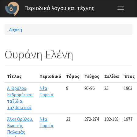
Παράκαμψη προς το κυρίως περιεχόμενο
Περιοδικά λόγου και τέχνης
Toggle
navigati
Αρχική
Είστε εδώ
Ουράνη Ελένη
Τίτλος
Περιοδικό
Τόμος
Τεύχος
Σελίδα
Έτος
Α. Θρύλου,
Νέα
9
95-96
35
1963
Εκδρομές και
Πορεία
ταξίδια,
ταξιδιωτικά
Άλκη Θρύλου,
Νέα
23
272-274
182-183
1977
Κωστής
Πορεία
Παλαμάς