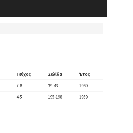
ς
Τεύχος
Σελίδα
Έτος
7-8
39-43
1960
4-5
195-198
1959