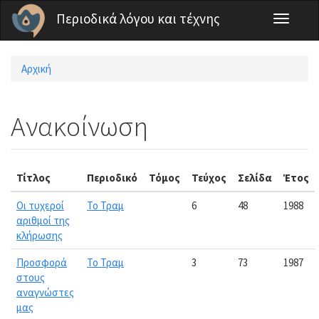
Παράκαμψη προς το κυρίως περιεχόμενο
Περιοδικά λόγου και τέχνης
Toggle
navigati
Αρχική
Είστε εδώ
Ανακοίνωση
Τίτλος
Περιοδικό
Τόμος
Τεύχος
Σελίδα
Έτος
Οι τυχεροί
Το Τραμ
6
48
1988
αριθμοί της
κλήρωσης
Προσφορά
Το Τραμ
3
73
1987
στους
αναγνώστες
μας