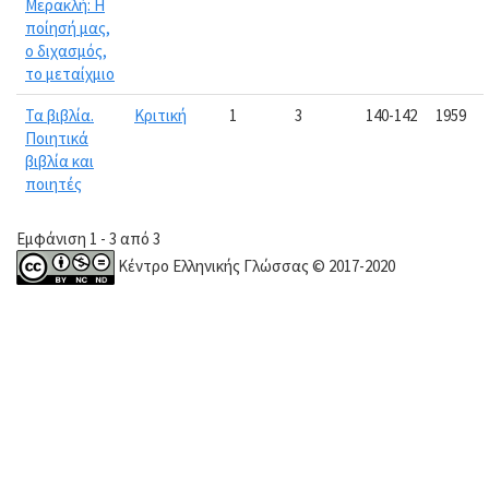
Μερακλή: Η
ποίησή μας,
ο διχασμός,
το μεταίχμιο
Τα βιβλία.
Κριτική
1
3
140-142
1959
Ποιητικά
βιβλία και
ποιητές
Εμφάνιση 1 - 3 από 3
Κέντρο Ελληνικής Γλώσσας © 2017-2020