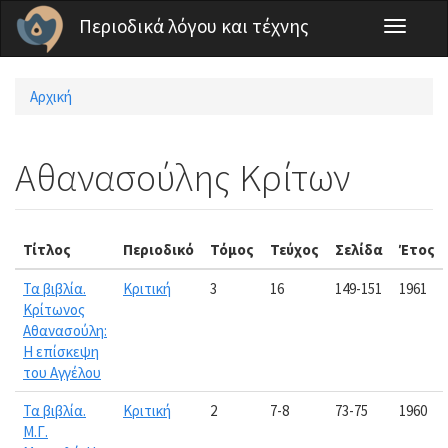
Παράκαμψη προς το κυρίως περιεχόμενο
Περιοδικά λόγου και τέχνης
Toggle
navigati
Αρχική
Είστε εδώ
Αθανασούλης Κρίτων
Τίτλος
Περιοδικό
Τόμος
Τεύχος
Σελίδα
Έτος
Τα βιβλία.
Κριτική
3
16
149-151
1961
Κρίτωνος
Αθανασούλη:
Η επίσκεψη
του Αγγέλου
Τα βιβλία.
Κριτική
2
7-8
73-75
1960
Μ.Γ.