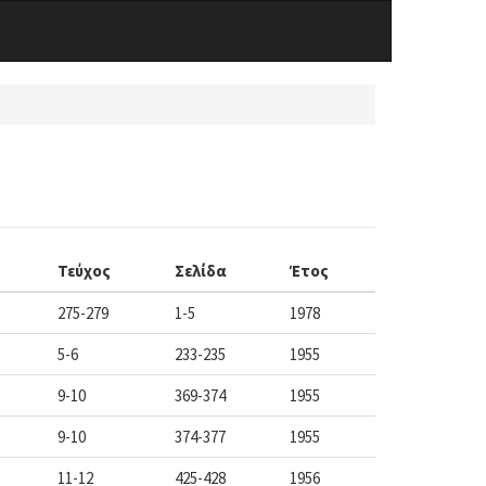
Τεύχος
Σελίδα
Έτος
275-279
1-5
1978
5-6
233-235
1955
9-10
369-374
1955
9-10
374-377
1955
11-12
425-428
1956