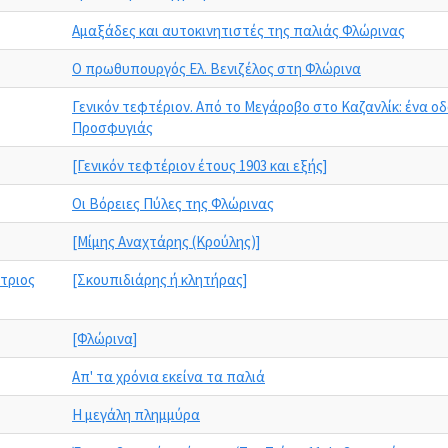
Αμαξάδες και αυτοκινητιστές της παλιάς Φλώρινας
Ο πρωθυπουργός Ελ. Βενιζέλος στη Φλώρινα
Γενικόν τεφτέριον. Από το Μεγάροβο στο Καζανλίκ: ένα οδ
Προσφυγιάς
[Γενικόν τεφτέριον έτους 1903 και εξής]
Οι Βόρειες Πύλες της Φλώρινας
[Μίμης Αναχτάρης (Κρούλης)]
τριος
[Σκουπιδιάρης ή κλητήρας]
[Φλώρινα]
Απ' τα χρόνια εκείνα τα παλιά
Η μεγάλη πλημμύρα