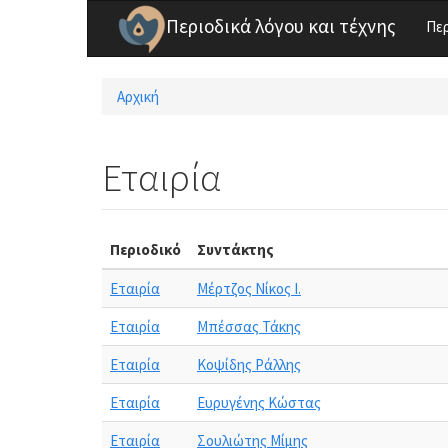
Παράκαμψη προς το κυρίως περιεχόμενο
Περιοδικά λόγου και τέχνης
Πε
Αρχική
Είστε εδώ
Εταιρία
Περιοδικό
Συντάκτης
Εταιρία
Μέρτζος Νίκος Ι.
Εταιρία
Μπέσσας Τάκης
Εταιρία
Κοψίδης Ράλλης
Εταιρία
Ευρυγένης Κώστας
Εταιρία
Σουλιώτης Μίμης