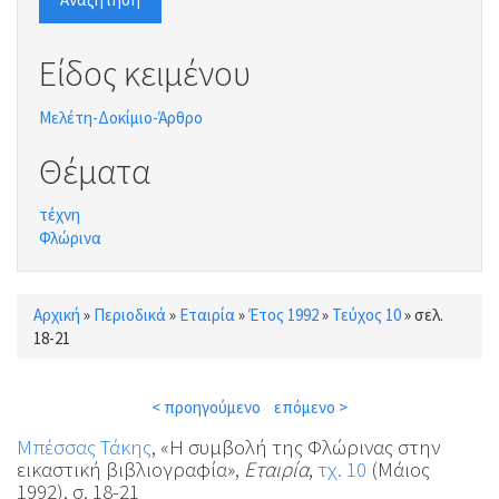
Είδος κειμένου
Μελέτη-Δοκίμιο-Άρθρο
Θέματα
τέχνη
Φλώρινα
Αρχική
»
Περιοδικά
»
Εταιρία
»
Έτος 1992
»
Τεύχος 10
»
σελ.
Είστε εδώ
18-21
< προηγούμενο
επόμενο >
Μπέσσας Τάκης
, «Η συμβολή της Φλώρινας στην
εικαστική βιβλιογραφία»,
Εταιρία
,
τχ. 10
(Μάιος
1992), σ. 18-21