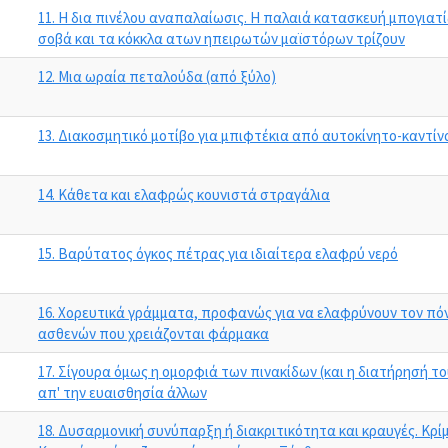
11. Η δια πινέλου αναπαλαίωσις. Η παλαιά κατασκευή μπογιατί
σοβά και τα κόκκλα ατων ηπειρωτών μαϊστόρων τρίζουν
12. Μια ωραία πεταλούδα (από ξύλο)
13. Διακοσμητικό μοτίβο για μπιφτέκια από αυτοκίνητο-καντίν
14. Κάθετα και ελαφρώς κουνιστά στραγάλια
15. Βαρύτατος όγκος πέτρας για ιδιαίτερα ελαφρύ νερό
16. Χορευτικά γράμματα, προφανώς για να ελαφρύνουν τον πό
ασθενών που χρειάζονται φάρμακα
17. Σίγουρα όμως η ομορφιά των πινακίδων (και η διατήρησή τ
απ' την ευαισθησία άλλων
18. Δυσαρμονική συνύπαρξη ή διακριτικότητα και κραυγές. Κρίμ