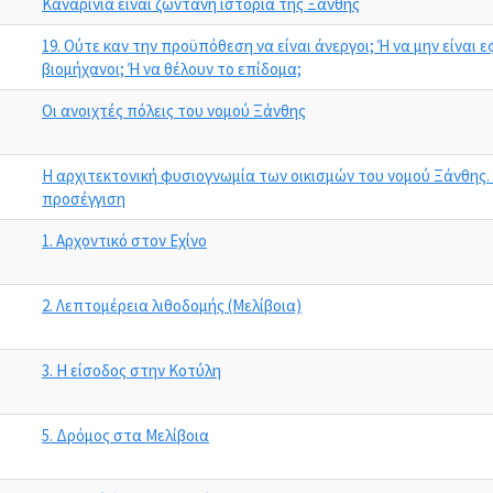
Καναρίνια είναι ζωντανή ιστορία της Ξάνθης
19. Ούτε καν την προϋπόθεση να είναι άνεργοι; Ή να μην είναι 
βιομήχανοι; Ή να θέλουν το επίδομα;
Οι ανοιχτές πόλεις του νομού Ξάνθης
Η αρχιτεκτονική φυσιογνωμία των οικισμών του νομού Ξάνθης
προσέγγιση
1. Αρχοντικό στον Εχίνο
2. Λεπτομέρεια λιθοδομής (Μελίβοια)
3. Η είσοδος στην Κοτύλη
5. Δρόμος στα Μελίβοια