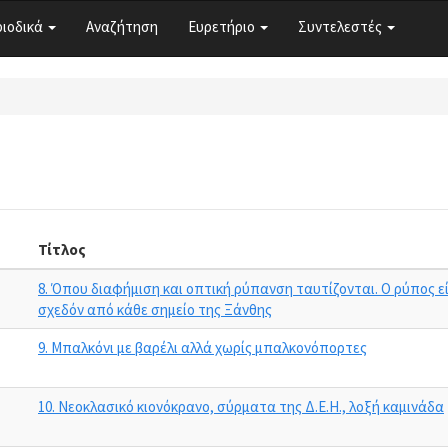
ριοδικά
Αναζήτηση
Ευρετήριο
Συντελεστές
Τίτλος
8. Όπου διαφήμιση και οπτική ρύπανση ταυτίζονται. Ο ρύπος ε
σχεδόν από κάθε σημείο της Ξάνθης
9. Μπαλκόνι με βαρέλι αλλά χωρίς μπαλκονόπορτες
10. Νεοκλασικό κιονόκρανο, σύρματα της Δ.Ε.Η., λοξή καμινάδα